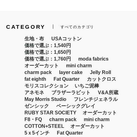
CATEGORY
すべてのカテゴリ
生地・布
USAコットン
価格で選ぶ：1,540円
価格で選ぶ：1,650円
価格で選ぶ：1,760円
moda fabrics
オーダーカット
mini charm
charm pack
layer cake
Jelly Roll
fat eighth
Fat Quarter
カットクロス
モリスコレクション
いちご泥棒
アネモネ
ブラザーラビット
V&A所蔵
May Morris Studio
フレンチジェネラル
ゼンシック
ベーシックグレイ
RUBY STAR SOCIETY
オーダーカット
F8・FQ
charm pack
mini charm
COTTON+STEEL
オーダーカット
5ｘ5インチ
Fat Quarter