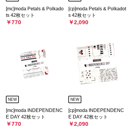
[mc]moda Petals & Polkado
[cp]moda Petals & Polkadot
ts 42枚セット
s 42枚セット
￥770
￥2,090
NEW
NEW
[mc]moda INDEPENDENC
[cp]moda INDEPENDENC
E DAY 42枚セット
E DAY 42枚セット
￥770
￥2,090