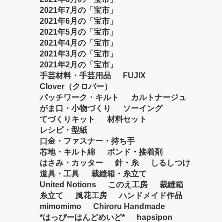
2021年7月の「宝市」
2021年6月の「宝市」
2021年5月の「宝市」
2021年4月の「宝市」
2021年3月の「宝市」
2021年2月の「宝市」
手芸材料・手芸用品
FUJIX
Clover（クロバー）
パッチワーク・キルト
カルトナージュ
がま口・小物づくり
ソーイング
てづくりキット
材料セット
レシピ・型紙
口金・ファスナー・持ち手
芯地・キルト綿
ボンド・接着剤
はさみ・カッター
針・糸
しるしつけ
道具・工具
裁縫箱・糸立て
United Notions
このえ工房
裁縫箱
糸立て
風花工房
ハンドメイド作品
mimomimo
Chiroru Handmade
*はっぴーはんどめいど*
hapsipon