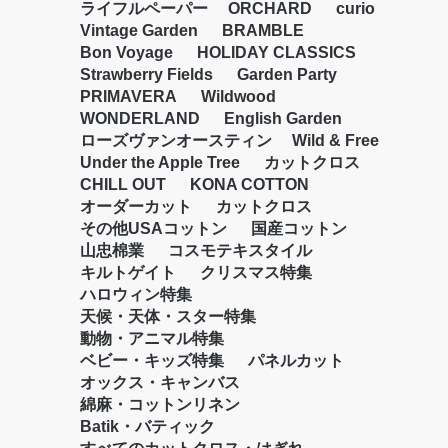
ライフルペーパー
ORCHARD
curio
Vintage Garden
BRAMBLE
Bon Voyage
HOLIDAY CLASSICS
Strawberry Fields
Garden Party
PRIMAVERA
Wildwood
WONDERLAND
English Garden
ローズヴァンオースティン
Wild & Free
Under the Apple Tree
カットクロス
CHILL OUT
KONA COTTON
オーダーカット
カットクロス
その他USAコットン
国産コットン
山忠棉業
コスモテキスタイル
キルトゲイト
クリスマス特集
ハロウィン特集
天候・天体・スター特集
動物・アニマル特集
ベビー・キッズ特集
パネルカット
オックス・キャンバス
綿麻・コットンリネン
Batik・バティック