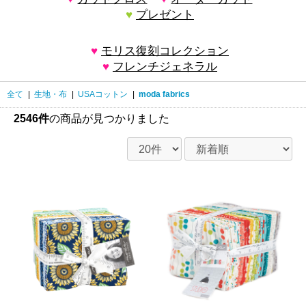
プレゼント
モリス復刻コレクション
フレンチジェネラル
全て
|
生地・布
|
USAコットン
|
moda fabrics
2546件
の商品が見つかりました