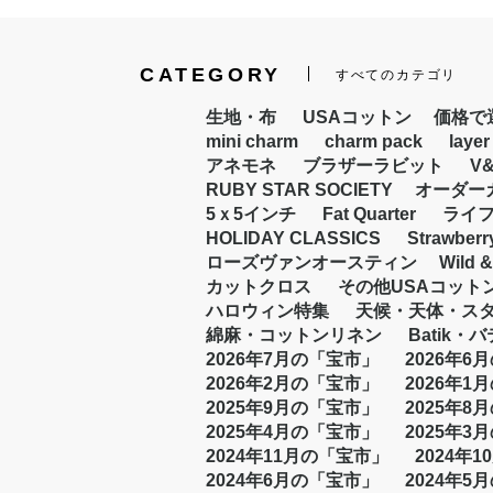
CATEGORY
すべてのカテゴリ
生地・布
USAコットン
価格で選
mini charm
charm pack
layer
アネモネ
ブラザーラビット
V
RUBY STAR SOCIETY
オーダー
5ｘ5インチ
Fat Quarter
ライ
HOLIDAY CLASSICS
Strawberr
ローズヴァンオースティン
Wild &
カットクロス
その他USAコット
ハロウィン特集
天候・天体・ス
綿麻・コットンリネン
Batik・
2026年7月の「宝市」
2026年6
2026年2月の「宝市」
2026年1
2025年9月の「宝市」
2025年8
2025年4月の「宝市」
2025年3
2024年11月の「宝市」
2024年
2024年6月の「宝市」
2024年5