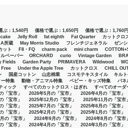
ぶ：1,540円
価格で選ぶ：1,650円
価格で選ぶ：1,760
 cake
Jelly Roll
fat eighth
Fat Quarter
カットクロ
&A所蔵
May Morris Studio
フレンチジェネラル
ゼンシ
カット
F8・FQ
charm pack
mini charm
COTTON+
フルペーパー
ORCHARD
curio
Vintage Garden
BR
y Fields
Garden Party
PRIMAVERA
Wildwood
WO
 Free
Under the Apple Tree
カットクロス
CHILL OU
ン
国産コットン
山忠棉業
コスモテキスタイル
キルト
ター特集
動物・アニマル特集
ベビー・キッズ特集
パネ
バティック
すべてのカットクロス・はぎれ
すべてのオーダ
月の「宝市」
2026年5月の「宝市」
2026年4月の「宝市」
月の「宝市」
2025年12月の「宝市」
2025年11月の「宝市
月の「宝市」
2025年7月の「宝市」
2025年6月の「宝市」
月の「宝市」
2025年2月の「宝市」
2025年1月の「宝市」
10月の「宝市」
2024年9月の「宝市」
2024年8月の「宝市
月の「宝市」
2024年4月の「宝市」
2024年3月の「宝市」