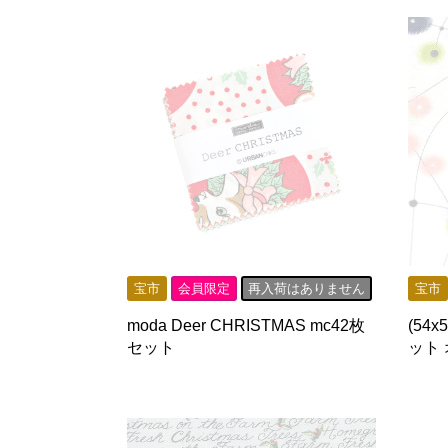
宝市
会員限定
再入荷はありません
宝市
moda Deer CHRISTMAS mc42枚
(54x
セット
ット