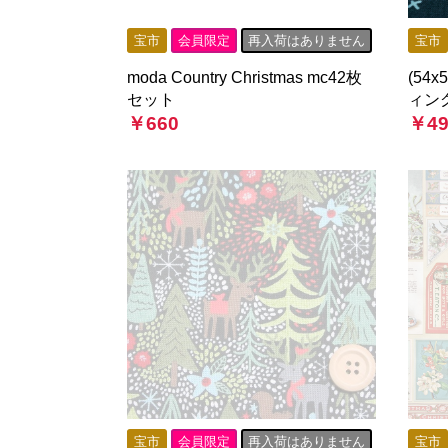
宝市
会員限定
再入荷はありません
宝市
moda Country Christmas mc42枚
(54x
セット
ィン
￥660
￥49
宝市
会員限定
再入荷はありません
宝市