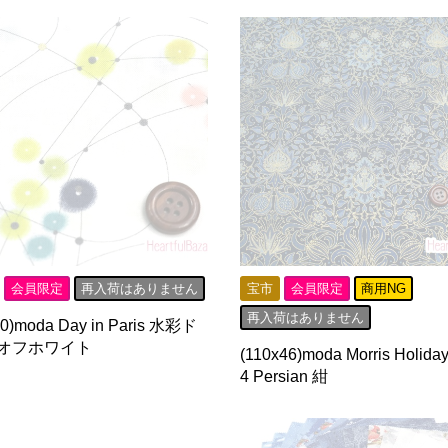
会員限定
再入荷はありません
宝市
会員限定
商用NG
再入荷はありません
50)moda Day in Paris 水彩ド
 オフホワイト
(110x46)moda Morris Holida
4 Persian 紺