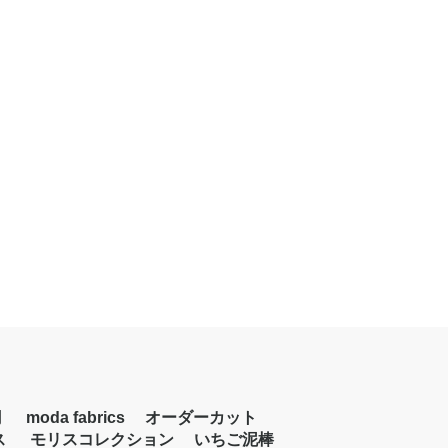
円
moda fabrics
オーダーカット
ス
モリスコレクション
いちご泥棒