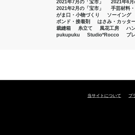
2021年7月の「宝市」
2021年6
2021年2月の「宝市」
手芸材料・
がま口・小物づくり
ソーイング
ボンド・接着剤
はさみ・カッタ
裁縫箱
糸立て
風花工房
ハ
pukupuku
Studio*Rocco
プ
当サイトについて
プ