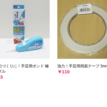
口づくりに！手芸用ボンド 極
強力！手芸用両面テープ 3m
ズル
￥110
3