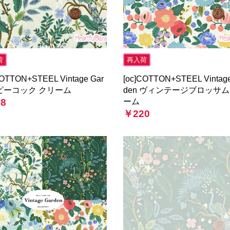
荷
再入荷
COTTON+STEEL Vintage Gar
[oc]COTTON+STEEL Vintage
 ピーコック クリーム
den ヴィンテージブロッサム
8
ーム
￥220