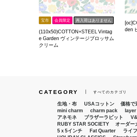
宝市
会員限定
再入荷はありません
[oc]
den
(110x50)COTTON+STEEL Vintag
e Garden ヴィンテージブロッサム
クリーム
CATEGORY
すべてのカテゴリ
生地・布
USAコットン
価格で選
mini charm
charm pack
layer
アネモネ
ブラザーラビット
V
RUBY STAR SOCIETY
オーダー
5ｘ5インチ
Fat Quarter
ライ