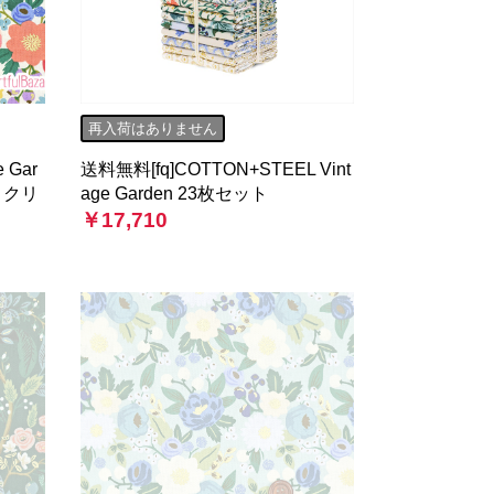
再入荷はありません
 Gar
送料無料[fq]COTTON+STEEL Vint
 クリ
age Garden 23枚セット
￥17,710