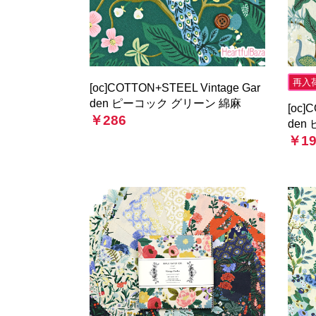
再入
[oc]COTTON+STEEL Vintage Gar
den ピーコック グリーン 綿麻
[oc]
￥286
den
￥19