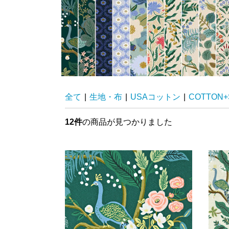
全て
|
生地・布
|
USAコットン
|
COTTON+
12件
の商品が見つかりました