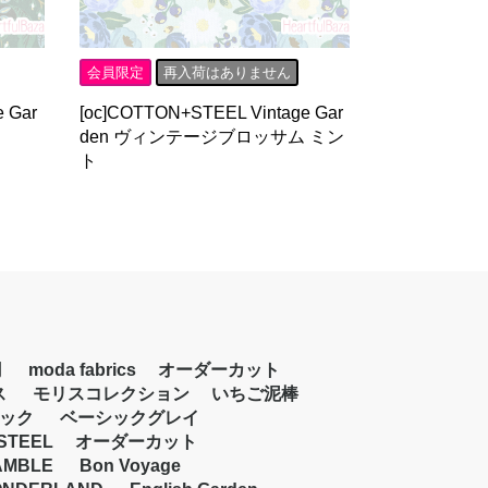
会員限定
再入荷はありません
 Gar
[oc]COTTON+STEEL Vintage Gar
den ヴィンテージブロッサム ミン
ト
円
moda fabrics
オーダーカット
ス
モリスコレクション
いちご泥棒
ック
ベーシックグレイ
STEEL
オーダーカット
AMBLE
Bon Voyage