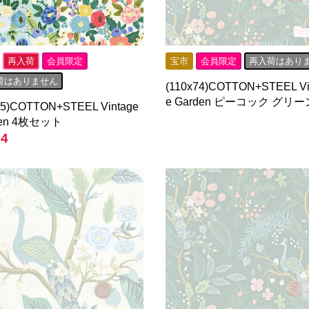
再入荷
会員限定
宝市
会員限定
再入荷はあり
荷はありません
(110x74)COTTON+STEEL Vi
e Garden ピーコック グリー
25)COTTON+STEEL Vintage
den 4枚セット
4