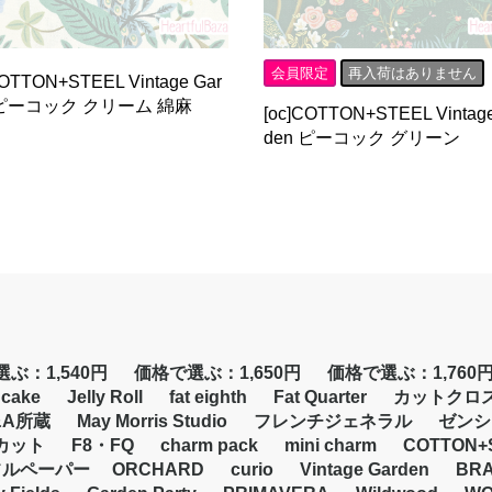
会員限定
再入荷はありません
COTTON+STEEL Vintage Gar
 ピーコック クリーム 綿麻
[oc]COTTON+STEEL Vintage
den ピーコック グリーン
ぶ：1,540円
価格で選ぶ：1,650円
価格で選ぶ：1,760
 cake
Jelly Roll
fat eighth
Fat Quarter
カットクロ
&A所蔵
May Morris Studio
フレンチジェネラル
ゼンシ
カット
F8・FQ
charm pack
mini charm
COTTON+
フルペーパー
ORCHARD
curio
Vintage Garden
BR