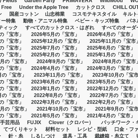
y Fields
Garden Party
PRIMAVERA
Wildwood
WO
 Free
Under the Apple Tree
カットクロス
CHILL OU
ン
国産コットン
山忠棉業
コスモテキスタイル
キルト
ター特集
動物・アニマル特集
ベビー・キッズ特集
パネ
バティック
すべてのカットクロス・はぎれ
すべてのオーダ
月の「宝市」
2026年5月の「宝市」
2026年4月の「宝市」
月の「宝市」
2025年12月の「宝市」
2025年11月の「宝市
月の「宝市」
2025年7月の「宝市」
2025年6月の「宝市」
月の「宝市」
2025年2月の「宝市」
2025年1月の「宝市」
10月の「宝市」
2024年9月の「宝市」
2024年8月の「宝市
月の「宝市」
2024年4月の「宝市」
2024年3月の「宝市」
2月の「宝市」
2023年11月の「宝市」
2023年10月の「宝
月の「宝市」
2023年6月の「宝市」
2023年5月の「宝市」
月の「宝市」
2023年1月の「宝市」
2022年12月の「宝市」
9月の「宝市」
2022年8月の「宝市」
2022年7月の「宝市」
月の「宝市」
2022年3月の「宝市」
2022年2月の「宝市」
11月の「宝市」
2021年10月の「宝市」
2021年9月の「宝
月の「宝市」
2021年5月の「宝市」
2021年4月の「宝市」
手芸用品
FUJIX
Clover（クロバー）
パッチワーク・
てづくりキット
材料セット
レシピ・型紙
口金・フ
ー
針・糸
しるしつけ
道具・工具
裁縫箱・糸立て