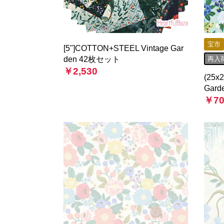
宝市
[5"]COTTON+STEEL Vintage Gar
den 42枚セット
再入
￥2,530
(25x
Gar
￥70