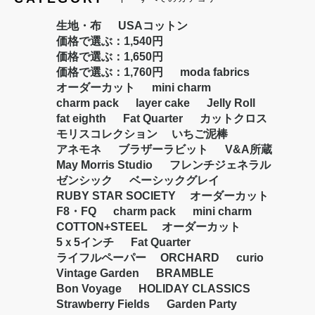
生地・布
USAコットン
価格で選ぶ：1,540円
価格で選ぶ：1,650円
価格で選ぶ：1,760円
moda fabrics
オーダーカット
mini charm
charm pack
layer cake
Jelly Roll
fat eighth
Fat Quarter
カットクロス
モリスコレクション
いちご泥棒
アネモネ
ブラザーラビット
V&A所蔵
May Morris Studio
フレンチジェネラル
ゼンシック
ベーシックグレイ
RUBY STAR SOCIETY
オーダーカット
F8・FQ
charm pack
mini charm
COTTON+STEEL
オーダーカット
5ｘ5インチ
Fat Quarter
ライフルペーパー
ORCHARD
curio
Vintage Garden
BRAMBLE
Bon Voyage
HOLIDAY CLASSICS
Strawberry Fields
Garden Party