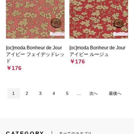
[oc]moda Bonheur de Jour
[oc]moda Bonheur de Jour
アイビー フェイデッドレッ
アイビー ルージュ
ド
￥176
￥176
1
2
3
4
5
...
次へ
最後へ
CATEGORY
すべてのカテゴリ