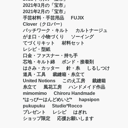
2021年3月の「宝市」
2021年2月の「宝市」
手芸材料・手芸用品
FUJIX
Clover（クロバー）
パッチワーク・キルト
カルトナージュ
がま口・小物づくり
ソーイング
てづくりキット
材料セット
レシピ・型紙
口金・ファスナー・持ち手
芯地・キルト綿
ボンド・接着剤
はさみ・カッター
針・糸
しるしつけ
道具・工具
裁縫箱・糸立て
United Notions
このえ工房
裁縫箱
糸立て
風花工房
ハンドメイド作品
mimomimo
Chiroru Handmade
*はっぴーはんどめいど*
hapsipon
pukupuku
Studio*Rocco
プレゼント
レシピ
はぎれ
ショップ限定
応援お願いします