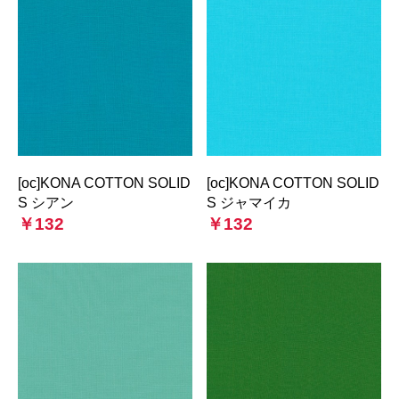
[oc]KONA COTTON SOLID
[oc]KONA COTTON SOLID
S シアン
S ジャマイカ
￥132
￥132