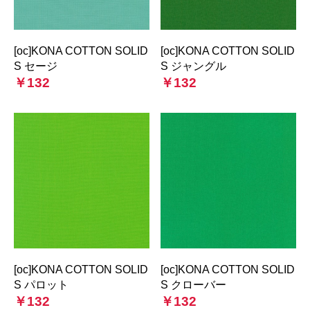
[oc]KONA COTTON SOLID
[oc]KONA COTTON SOLID
S セージ
S ジャングル
￥132
￥132
[oc]KONA COTTON SOLID
[oc]KONA COTTON SOLID
S パロット
S クローバー
￥132
￥132