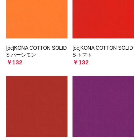
[oc]KONA COTTON SOLID
[oc]KONA COTTON SOLID
S パーシモン
S トマト
￥132
￥132