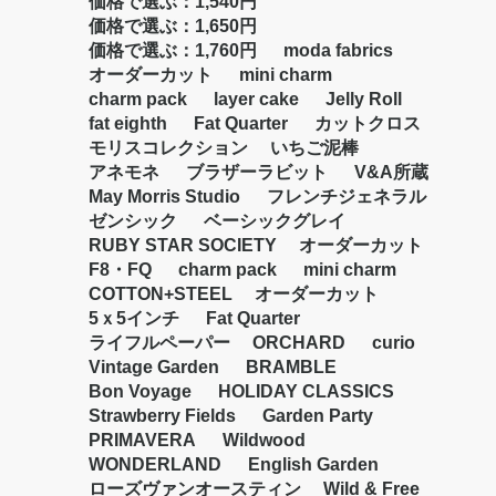
価格で選ぶ：1,540円
価格で選ぶ：1,650円
お買い物を続ける
カートへ進む
価格で選ぶ：1,760円
moda fabrics
オーダーカット
mini charm
charm pack
layer cake
Jelly Roll
fat eighth
Fat Quarter
カットクロス
モリスコレクション
いちご泥棒
アネモネ
ブラザーラビット
V&A所蔵
May Morris Studio
フレンチジェネラル
ゼンシック
ベーシックグレイ
RUBY STAR SOCIETY
オーダーカット
F8・FQ
charm pack
mini charm
COTTON+STEEL
オーダーカット
5ｘ5インチ
Fat Quarter
ライフルペーパー
ORCHARD
curio
Vintage Garden
BRAMBLE
Bon Voyage
HOLIDAY CLASSICS
Strawberry Fields
Garden Party
PRIMAVERA
Wildwood
WONDERLAND
English Garden
ローズヴァンオースティン
Wild & Free