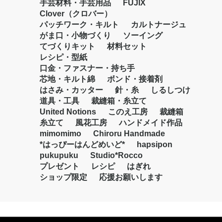
手芸材料・手芸用品
FUJIX
Clover（クロバー）
パッチワーク・キルト
カルトナージュ
がま口・小物づくり
ソーイング
てづくりキット
材料セット
レシピ・型紙
口金・ファスナー・持ち手
芯地・キルト綿
ボンド・接着剤
はさみ・カッター
針・糸
しるしつけ
道具・工具
裁縫箱・糸立て
United Notions
このえ工房
裁縫箱
糸立て
風花工房
ハンドメイド作品
mimomimo
Chiroru Handmade
*はっぴーはんどめいど*
hapsipon
pukupuku
Studio*Rocco
プレゼント
レシピ
はぎれ
ショップ限定
応援お願いします