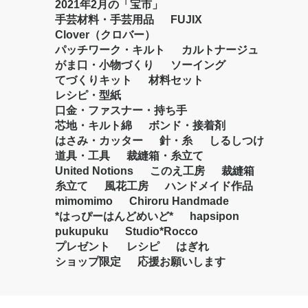
2021年2月の「宝市」
手芸材料・手芸用品
FUJIX
Clover（クロバー）
パッチワーク・キルト
カルトナージュ
がま口・小物づくり
ソーイング
てづくりキット
材料セット
レシピ・型紙
口金・ファスナー・持ち手
芯地・キルト綿
ボンド・接着剤
はさみ・カッター
針・糸
しるしつけ
道具・工具
裁縫箱・糸立て
United Notions
このえ工房
裁縫箱
糸立て
風花工房
ハンドメイド作品
mimomimo
Chiroru Handmade
*はっぴーはんどめいど*
hapsipon
pukupuku
Studio*Rocco
プレゼント
レシピ
はぎれ
ショップ限定
応援お願いします