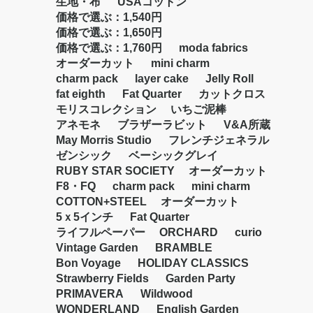
生地・布
USAコットン
価格で選ぶ：1,540円
価格で選ぶ：1,650円
価格で選ぶ：1,760円
moda fabrics
オーダーカット
mini charm
charm pack
layer cake
Jelly Roll
fat eighth
Fat Quarter
カットクロス
モリスコレクション
いちご泥棒
アネモネ
ブラザーラビット
V&A所蔵
May Morris Studio
フレンチジェネラル
ゼンシック
ベーシックグレイ
RUBY STAR SOCIETY
オーダーカット
F8・FQ
charm pack
mini charm
お買い物を続ける
カートへ進む
COTTON+STEEL
オーダーカット
5ｘ5インチ
Fat Quarter
ライフルペーパー
ORCHARD
curio
Vintage Garden
BRAMBLE
Bon Voyage
HOLIDAY CLASSICS
Strawberry Fields
Garden Party
PRIMAVERA
Wildwood
WONDERLAND
English Garden