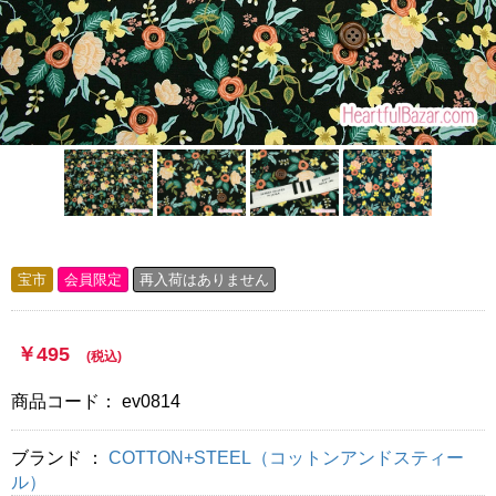
宝市
会員限定
再入荷はありません
10
￥495
(税込)
商品コード：
ev0814
ブランド ：
COTTON+STEEL（コットンアンドスティー
ル）