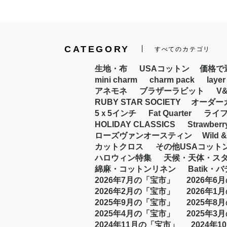
CATEGORY
すべてのカテゴリ
生地・布
USAコットン
価格で選
mini charm
charm pack
layer
アネモネ
ブラザーラビット
V
RUBY STAR SOCIETY
オーダー
5ｘ5インチ
Fat Quarter
ライ
HOLIDAY CLASSICS
Strawberr
ローズヴァンオースティン
Wild &
カットクロス
その他USAコット
ハロウィン特集
天候・天体・ス
綿麻・コットンリネン
Batik・
2026年7月の「宝市」
2026年6
2026年2月の「宝市」
2026年1
2025年9月の「宝市」
2025年8
2025年4月の「宝市」
2025年3
2024年11月の「宝市」
2024年