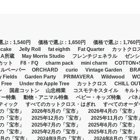
ぶ：1,540円
価格で選ぶ：1,650円
価格で選ぶ：1,760
 cake
Jelly Roll
fat eighth
Fat Quarter
カットクロ
&A所蔵
May Morris Studio
フレンチジェネラル
ゼンシ
カット
F8・FQ
charm pack
mini charm
COTTON+
フルペーパー
ORCHARD
curio
Vintage Garden
BR
y Fields
Garden Party
PRIMAVERA
Wildwood
WO
 Free
Under the Apple Tree
カットクロス
CHILL OU
ン
国産コットン
山忠棉業
コスモテキスタイル
キルト
ター特集
動物・アニマル特集
ベビー・キッズ特集
パネ
バティック
すべてのカットクロス・はぎれ
すべてのオーダ
月の「宝市」
2026年5月の「宝市」
2026年4月の「宝市」
月の「宝市」
2025年12月の「宝市」
2025年11月の「宝市
月の「宝市」
2025年7月の「宝市」
2025年6月の「宝市」
月の「宝市」
2025年2月の「宝市」
2025年1月の「宝市」
10月の「宝市」
2024年9月の「宝市」
2024年8月の「宝市