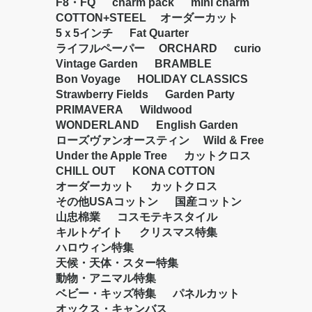
F8・FQ
charm pack
mini charm
COTTON+STEEL
オーダーカット
5ｘ5インチ
Fat Quarter
ライフルペーパー
ORCHARD
curio
Vintage Garden
BRAMBLE
Bon Voyage
HOLIDAY CLASSICS
Strawberry Fields
Garden Party
PRIMAVERA
Wildwood
WONDERLAND
English Garden
ローズヴァンオースティン
Wild & Free
Under the Apple Tree
カットクロス
CHILL OUT
KONA COTTON
オーダーカット
カットクロス
その他USAコットン
国産コットン
山忠棉業
コスモテキスタイル
キルトゲイト
クリスマス特集
ハロウィン特集
天候・天体・スター特集
動物・アニマル特集
ベビー・キッズ特集
パネルカット
オックス・キャンバス