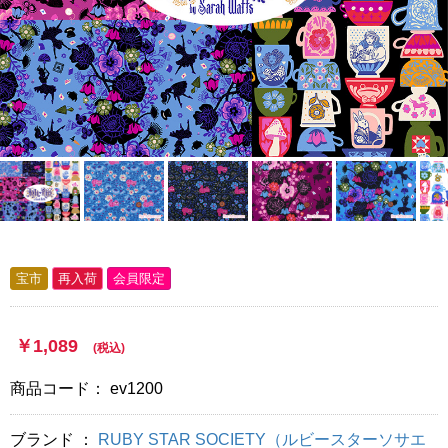
宝市
再入荷
会員限定
10
￥1,089
(税込)
商品コード：
ev1200
ブランド ：
RUBY STAR SOCIETY（ルビースターソサエ