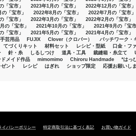
月の「宝市」
2023年1月の「宝市」
2022年12月の「宝市」
9月の「宝市」
2022年8月の「宝市」
2022年7月の「宝市」
月の「宝市」
2022年3月の「宝市」
2022年2月の「宝市」
11月の「宝市」
2021年10月の「宝市」
2021年9月の「宝
月の「宝市」
2021年5月の「宝市」
2021年4月の「宝市」
手芸用品
FUJIX
Clover（クロバー）
パッチワーク・
てづくりキット
材料セット
レシピ・型紙
口金・フ
ー
針・糸
しるしつけ
道具・工具
裁縫箱・糸立て
ンドメイド作品
mimomimo
Chiroru Handmade
*はっ
レゼント
レシピ
はぎれ
ショップ限定
応援お願いし
ライバシーポリシー
特定商取引法に基づく表記
お買い物ガイド