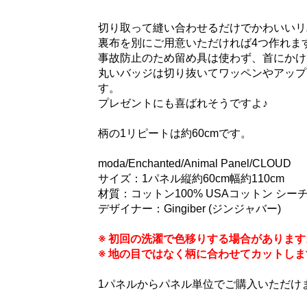
切り取って縫い合わせるだけでかわいいリ
裏布を別にご用意いただければ4つ作れます
事故防止のため留め具は使わず、首にかけ
丸いバッジは切り抜いてワッペンやアップ
す。
プレゼントにも喜ばれそうですよ♪
柄の1リピートは約60cmです。
moda/Enchanted/Animal Panel/CLOUD
サイズ：1パネル縦約60cm幅約110cm
材質：コットン100% USAコットン シー
デザイナー：Gingiber (ジンジャバー)
※ 初回の洗濯で色移りする場合がありま
※ 地の目ではなく柄に合わせてカットし
1パネルからパネル単位でご購入いただけ