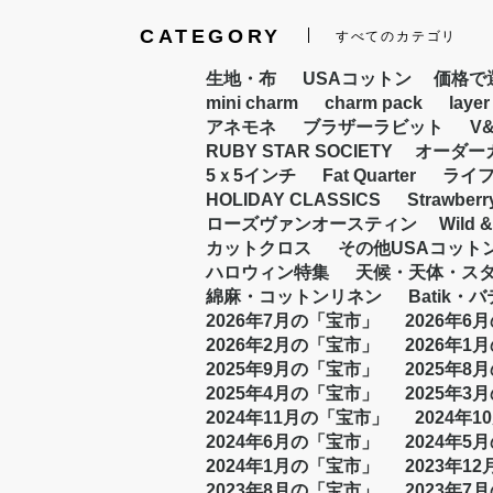
CATEGORY
すべてのカテゴリ
生地・布
USAコットン
価格で選
mini charm
charm pack
layer
アネモネ
ブラザーラビット
V
RUBY STAR SOCIETY
オーダー
5ｘ5インチ
Fat Quarter
ライ
HOLIDAY CLASSICS
Strawberr
ローズヴァンオースティン
Wild &
カットクロス
その他USAコット
ハロウィン特集
天候・天体・ス
綿麻・コットンリネン
Batik・
2026年7月の「宝市」
2026年6
2026年2月の「宝市」
2026年1
2025年9月の「宝市」
2025年8
2025年4月の「宝市」
2025年3
2024年11月の「宝市」
2024年
2024年6月の「宝市」
2024年5
2024年1月の「宝市」
2023年1
2023年8月の「宝市」
2023年7