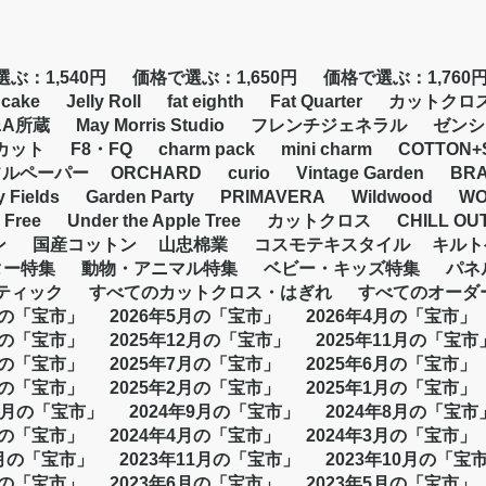
ぶ：1,540円
価格で選ぶ：1,650円
価格で選ぶ：1,760
 cake
Jelly Roll
fat eighth
Fat Quarter
カットクロ
&A所蔵
May Morris Studio
フレンチジェネラル
ゼンシ
カット
F8・FQ
charm pack
mini charm
COTTON+
フルペーパー
ORCHARD
curio
Vintage Garden
BR
y Fields
Garden Party
PRIMAVERA
Wildwood
WO
 Free
Under the Apple Tree
カットクロス
CHILL OU
ン
国産コットン
山忠棉業
コスモテキスタイル
キルト
ター特集
動物・アニマル特集
ベビー・キッズ特集
パネ
バティック
すべてのカットクロス・はぎれ
すべてのオーダ
月の「宝市」
2026年5月の「宝市」
2026年4月の「宝市」
月の「宝市」
2025年12月の「宝市」
2025年11月の「宝市
月の「宝市」
2025年7月の「宝市」
2025年6月の「宝市」
月の「宝市」
2025年2月の「宝市」
2025年1月の「宝市」
10月の「宝市」
2024年9月の「宝市」
2024年8月の「宝市
月の「宝市」
2024年4月の「宝市」
2024年3月の「宝市」
2月の「宝市」
2023年11月の「宝市」
2023年10月の「宝
月の「宝市」
2023年6月の「宝市」
2023年5月の「宝市」